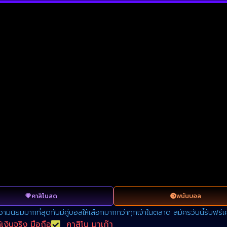
คาสิโนสด
พนันบอล
นิยมมากที่สุดกับมีคู่บอลให้เลือกมากกว่าทุกเจ้าในตลาด สมัครวันนี้รับฟรีเค
เงินจริง มือถือ
คาสิโน มาเก๊า